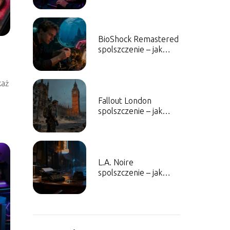
pobrać?
BioShock Remastered
spolszczenie – jak
zainstalować?
każ
Fallout London
spolszczenie – jak
zainstalować i czy
warto?
L.A. Noire
spolszczenie – jak
zainstalować i gdzie
pobrać?