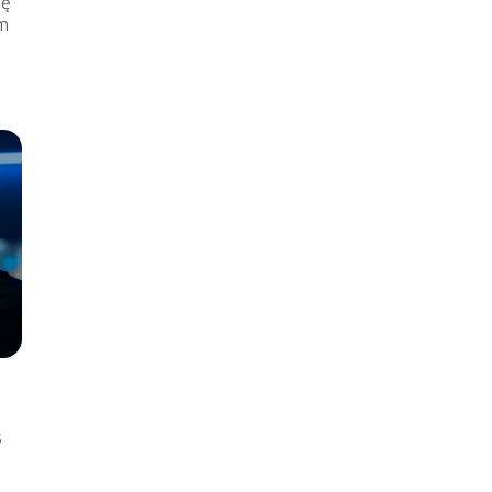
rę
om
s