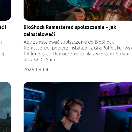
ć i
BioShock Remastered spolszczenie – jak
zainstalować?
ni
Aby zainstalować spolszczenie do BioShock
Remastered, pobierz instalator z GrajPoPolsku i ws
iej
folder z grą – tłumaczenie działa z wersjami Steam
oraz GOG. Sam...
2026-08-04