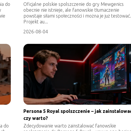
ia do
Oficjalne polskie spolszczenie do gry Mewgenics
y
obecnie nie istnieje, ale fanowskie tłumaczenie
wie
powstaje siłami społeczności i można je już testować
Projekt au...
2026-08-04
Persona 5 Royal spolszczenie – jak zainstalować
czy warto?
ia do
Zdecydowanie warto zainstalować fanowskie