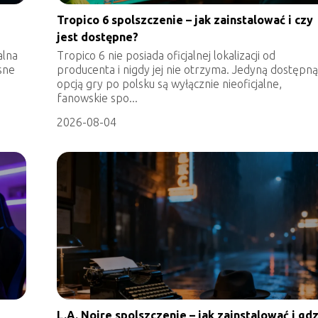
e
Tropico 6 spolszczenie – jak zainstalować i czy
jest dostępne?
alna
Tropico 6 nie posiada oficjalnej lokalizacji od
sne
producenta i nigdy jej nie otrzyma. Jedyną dostępn
opcją gry po polsku są wyłącznie nieoficjalne,
fanowskie spo...
2026-08-04
L.A. Noire spolszczenie – jak zainstalować i gd