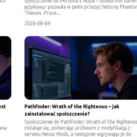
ach
spolszczenie do Persona 5 Royal – usuwa ono barie
językową i pozwala w pełni przeżyć historię Phant
Thieves. Proce...
2026-08-04
est
Pathfinder: Wrath of the Righteous – jak
zainstalować spolszczenie?
Spolszczenie do Pathfinder: Wrath of the Righteou
iana
instaluje się, pobierając archiwum z modyfikacją z
serwisu Nexus Mods, a następnie wgrywając je do