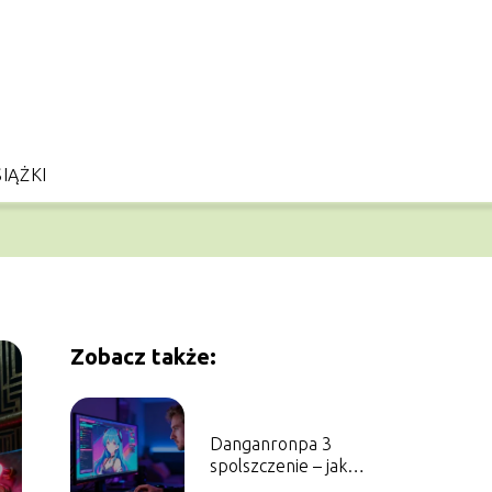
IĄŻKI
Zobacz także:
Danganronpa 3
spolszczenie – jak
zainstalować i gdzie