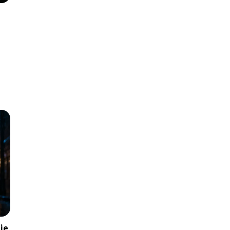
ą
zie