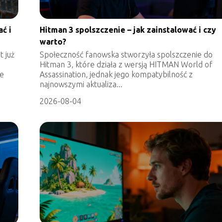
ć i
Hitman 3 spolszczenie – jak zainstalować i czy
warto?
t już
Społeczność fanowska stworzyła spolszczenie do
Hitman 3, które działa z wersją HITMAN World of
ie
Assassination, jednak jego kompatybilność z
najnowszymi aktualiza...
2026-08-04