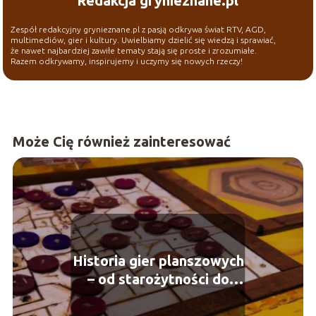
Redakcja grynieznane.pl
Zespół redakcyjny grynieznane.pl z pasją odkrywa świat RTV, AGD,
multimediów, gier i kultury. Uwielbiamy dzielić się wiedzą i sprawiać,
że nawet najbardziej zawiłe tematy stają się proste i zrozumiałe.
Razem odkrywamy, inspirujemy i uczymy się nowych rzeczy!
Może Cię również zainteresować
Historia gier planszowych
– od starożytności do
współczesności