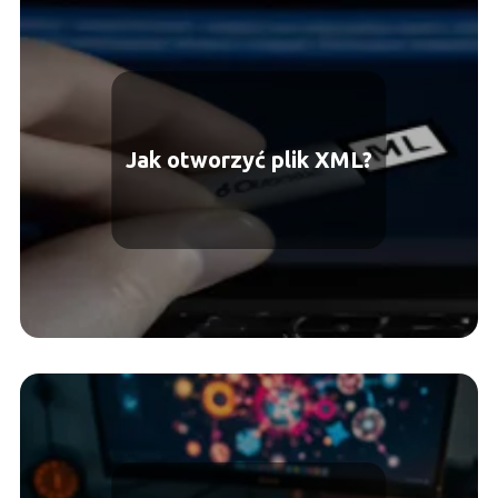
Jak otworzyć plik XML?