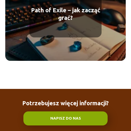
Path of Exile – jak zacząć
grać?
Potrzebujesz więcej informacji?
NAPISZ DO NAS