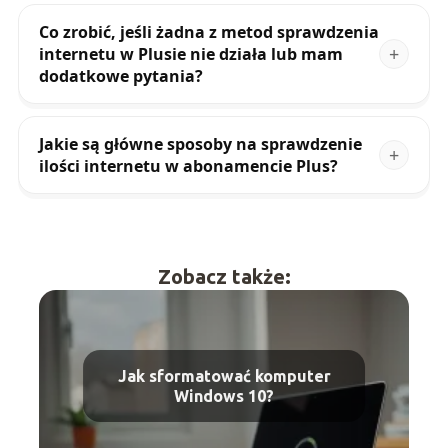
Co zrobić, jeśli żadna z metod sprawdzenia
internetu w Plusie nie działa lub mam
dodatkowe pytania?
Jakie są główne sposoby na sprawdzenie
ilości internetu w abonamencie Plus?
Zobacz także:
Jak sformatować komputer
Windows 10?