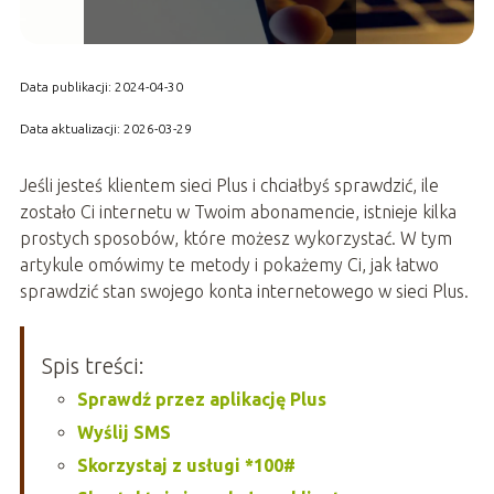
Data publikacji: 2024-04-30
Data aktualizacji: 2026-03-29
Jeśli jesteś klientem sieci Plus i chciałbyś sprawdzić, ile
zostało Ci internetu w Twoim abonamencie, istnieje kilka
prostych sposobów, które możesz wykorzystać. W tym
artykule omówimy te metody i pokażemy Ci, jak łatwo
sprawdzić stan swojego konta internetowego w sieci Plus.
Spis treści:
Sprawdź przez aplikację Plus
Wyślij SMS
Skorzystaj z usługi *100#