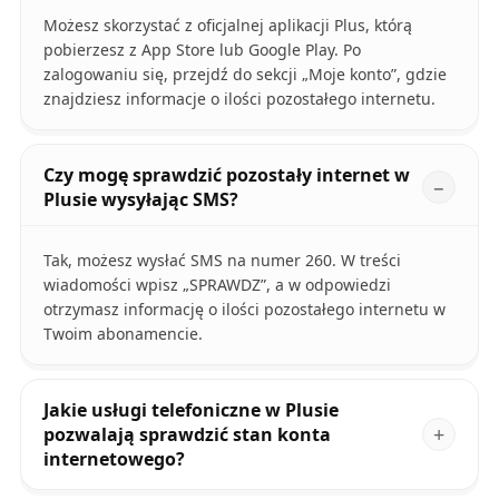
Możesz skorzystać z oficjalnej aplikacji Plus, którą
pobierzesz z App Store lub Google Play. Po
zalogowaniu się, przejdź do sekcji „Moje konto”, gdzie
znajdziesz informacje o ilości pozostałego internetu.
Czy mogę sprawdzić pozostały internet w
Plusie wysyłając SMS?
Tak, możesz wysłać SMS na numer 260. W treści
wiadomości wpisz „SPRAWDZ”, a w odpowiedzi
otrzymasz informację o ilości pozostałego internetu w
Twoim abonamencie.
Jakie usługi telefoniczne w Plusie
pozwalają sprawdzić stan konta
internetowego?