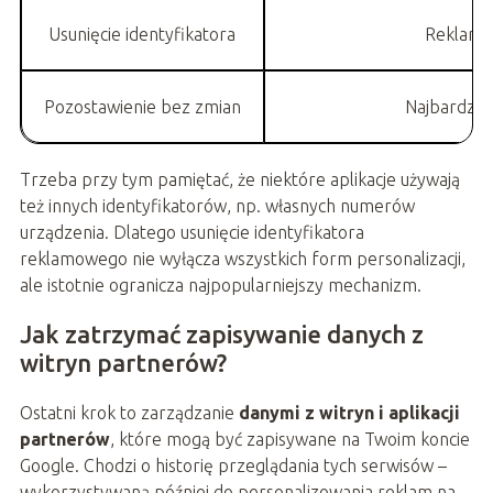
Usunięcie identyfikatora
Reklamy 
Pozostawienie bez zmian
Najbardzie
Trzeba przy tym pamiętać, że niektóre aplikacje używają
też innych identyfikatorów, np. własnych numerów
urządzenia. Dlatego usunięcie identyfikatora
reklamowego nie wyłącza wszystkich form personalizacji,
ale istotnie ogranicza najpopularniejszy mechanizm.
Jak zatrzymać zapisywanie danych z
witryn partnerów?
Ostatni krok to zarządzanie
danymi z witryn i aplikacji
partnerów
, które mogą być zapisywane na Twoim koncie
Google. Chodzi o historię przeglądania tych serwisów –
wykorzystywaną później do personalizowania reklam na