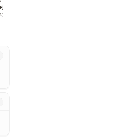
ej
ną