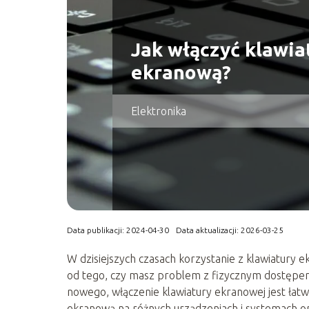
Jak włączyć klawia
ekranową?
Elektronika
Data publikacji: 2024-04-30
Data aktualizacji: 2026-03-25
W dzisiejszych czasach korzystanie z klawiatury 
od tego, czy masz problem z fizycznym dostępem
nowego, włączenie klawiatury ekranowej jest łatwe
ekranową na różnych urządzeniach i systemach o