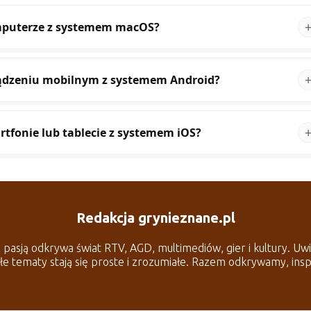
mputerze z systemem macOS?
ządzeniu mobilnym z systemem Android?
tfonie lub tablecie z systemem iOS?
Redakcja grynieznane.pl
pasją odkrywa świat RTV, AGD, multimediów, gier i kultury. Uwie
iłe tematy stają się proste i zrozumiałe. Razem odkrywamy, ins