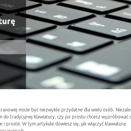
turę
ekranowej może być niezwykle przydatne dla wielu osób. Niezale
 do tradycyjnej klawiatury, czy po prostu chcesz wypróbować 
 i proste. W tym artykule dowiesz się, jak włączyć klawiaturę
peracyjnych.