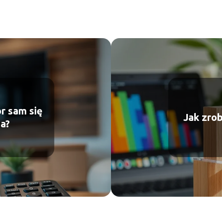
r sam się
Jak zro
a?