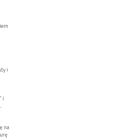
kiem
ty i
 i
.
ę na
turę