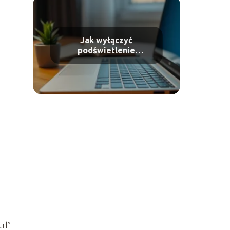
Jak wyłączyć
podświetlenie
klawiatury?
trl”