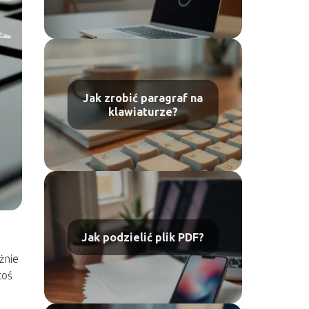
Jak zrobić paragraf na
klawiaturze?
Jak podzielić plik PDF?
żnie
coś