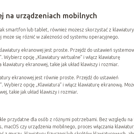
j na urządzeniach mobilnych
jak smartfon lub tablet, również możesz skorzystać z klawiatury
j może się różnić w zależności od systemu operacyjnego.
lawiatury ekranowej jest proste. Przejdź do ustawień systemo
. Wybierz opcję „Klawiatury wirtualne” i włącz klawiaturę
lawiatury ekranowej, takie jak układ klawiszy i rozmiar.
atury ekranowej jest równie proste. Przejdź do ustawień
. Wybierz opcję „Klawiatura” i włącz klawiaturę ekranową. Moż
j, takie jak układ klawiszy i rozmiar.
kle przydatne dla osób z różnymi potrzebami. Bez względu na 
 macOS czy urządzenia mobilnego, proces włączania klawiatur
tać z myszy, klawiatury fizycznej lub skrótów klawiaturowych, ab