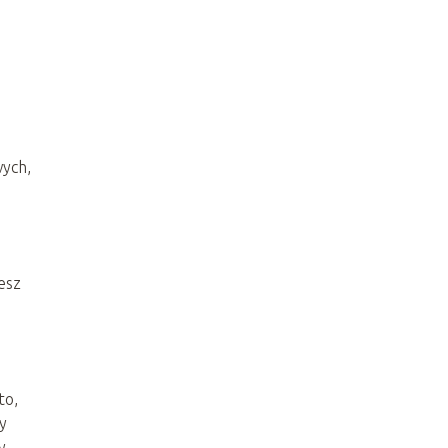
wych,
esz
to,
y
y