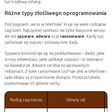
był źródłowy infekcji.
Różne typy złośliwego oprogramowania
Pod pojęciem „wirus w telefonie” kryje się wiele rodzajów
zagrożeń. Najczęściej spotkasz nie tylko klasyczne wirusy,
ale też
spyware
,
adware
oraz
ransomware
. Każdy typ
zachowuje się inaczej i zostawia inne ślady.
Spyware koncentruje się na podsłuchiwaniu – śledzi, jakie
strony odwiedzasz, jakie aplikacje używasz i co wpisujesz
na klawiaturze. Adware zarabia na agresywnych
reklamach. Z kolei ransomware szyfruje pliki w telefonie i
żąda okupu za przywrócenie dostępu. Poniższa tabela
podsumowuje ich główne cechy:
Rodzaj zagrożenia
Główny cel