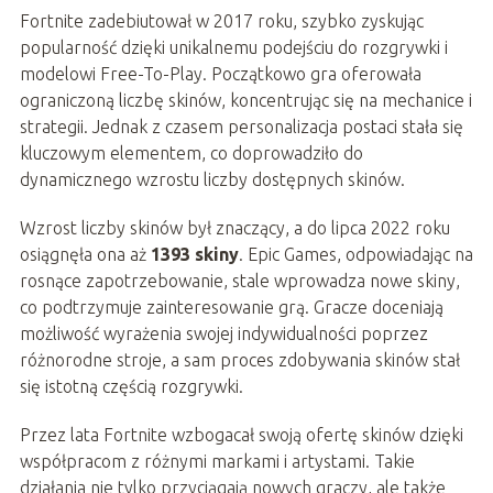
Fortnite zadebiutował w 2017 roku, szybko zyskując
popularność dzięki unikalnemu podejściu do rozgrywki i
modelowi Free-To-Play. Początkowo gra oferowała
ograniczoną liczbę skinów, koncentrując się na mechanice i
strategii. Jednak z czasem personalizacja postaci stała się
kluczowym elementem, co doprowadziło do
dynamicznego wzrostu liczby dostępnych skinów.
Wzrost liczby skinów był znaczący, a do lipca 2022 roku
osiągnęła ona aż
1393 skiny
. Epic Games, odpowiadając na
rosnące zapotrzebowanie, stale wprowadza nowe skiny,
co podtrzymuje zainteresowanie grą. Gracze doceniają
możliwość wyrażenia swojej indywidualności poprzez
różnorodne stroje, a sam proces zdobywania skinów stał
się istotną częścią rozgrywki.
Przez lata Fortnite wzbogacał swoją ofertę skinów dzięki
współpracom z różnymi markami i artystami. Takie
działania nie tylko przyciągają nowych graczy, ale także