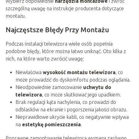
Wybierz odpowiednie
narzędzia montażowe
i zwróć
szczególną uwagę na instrukcje producenta dotyczące
montażu.
Najczęstsze Błędy Przy Montażu
Podczas instalacji telewizora wiele osób popełnia
podobne błędy, które można łatwo uniknąć. Oto kilka z
nich, na które warto zwrócić uwagę:
Niewłaściwa
wysokość montażu telewizora
, co
może prowadzić do dyskomfortu podczas oglądania.
Nieodpowiednie zamocowanie
uchwytu do
telewizora
, co może skutkować jego upadkiem.
Brak regulacji kąta nachylenia, co prowadzi do
odblasków na ekranie i pogorszenia jakości obrazu.
Nieprawidłowe ukrycie kabli, co negatywnie wpływa
na
estetykę pomieszczenia
.
Poprawne zamontowanie telewizora wymaga zarówno