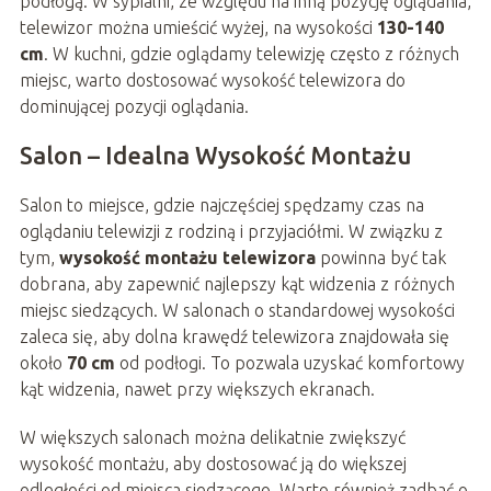
podłogą. W sypialni, ze względu na inną pozycję oglądania,
telewizor można umieścić wyżej, na wysokości
130-140
cm
. W kuchni, gdzie oglądamy telewizję często z różnych
miejsc, warto dostosować wysokość telewizora do
dominującej pozycji oglądania.
Salon – Idealna Wysokość Montażu
Salon to miejsce, gdzie najczęściej spędzamy czas na
oglądaniu telewizji z rodziną i przyjaciółmi. W związku z
tym,
wysokość montażu telewizora
powinna być tak
dobrana, aby zapewnić najlepszy kąt widzenia z różnych
miejsc siedzących. W salonach o standardowej wysokości
zaleca się, aby dolna krawędź telewizora znajdowała się
około
70 cm
od podłogi. To pozwala uzyskać komfortowy
kąt widzenia, nawet przy większych ekranach.
W większych salonach można delikatnie zwiększyć
wysokość montażu, aby dostosować ją do większej
odległości od miejsca siedzącego. Warto również zadbać o