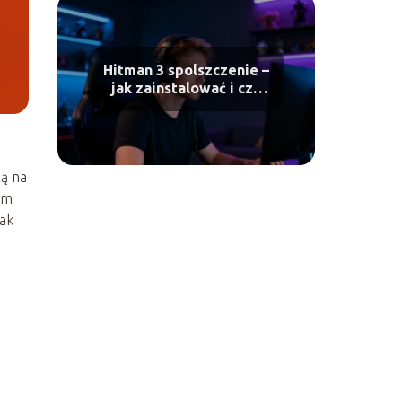
Hitman 3 spolszczenie –
jak zainstalować i czy
warto?
zą na
am
jak