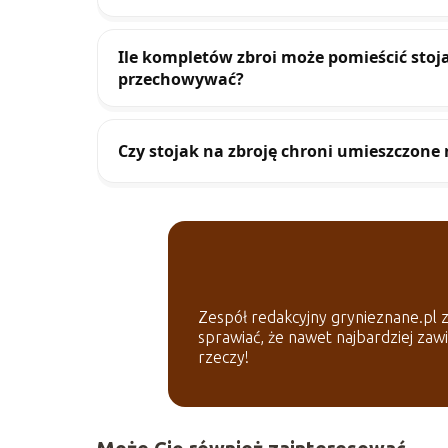
Ile kompletów zbroi może pomieścić stoja
przechowywać?
Czy stojak na zbroję chroni umieszczone 
Zespół redakcyjny grynieznane.pl z 
sprawiać, że nawet najbardziej zaw
rzeczy!