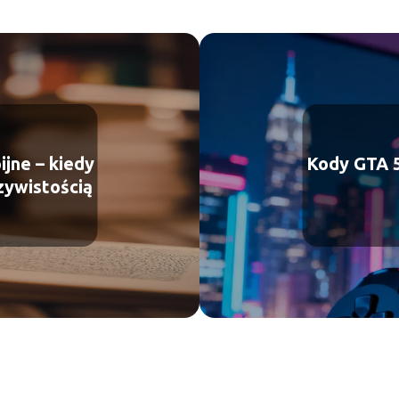
ijne – kiedy
Kody GTA 5
czywistością