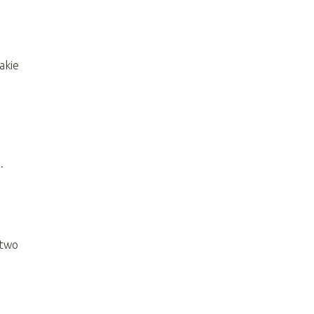
akie
.
atwo