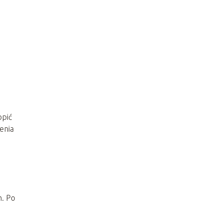
opić
enia
h. Po