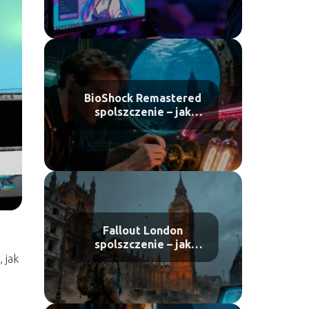
pobrać?
BioShock Remastered
spolszczenie – jak
zainstalować?
Fallout London
spolszczenie – jak
zainstalować i czy
 jak
warto?