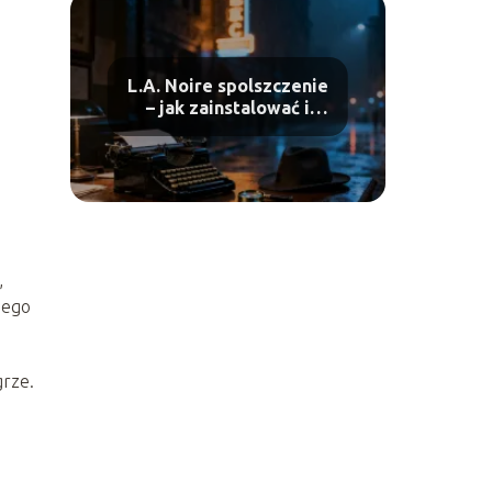
L.A. Noire spolszczenie
– jak zainstalować i
gdzie pobrać?
,
jego
grze.