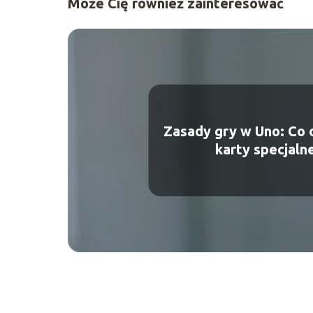
Może Cię również zainteresować
Zasady gry w Uno: Co 
karty specjaln