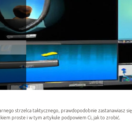
larnego strzelca taktycznego, prawdopodobnie zastanawiasz się,
ałkiem proste i w tym artykule podpowiem Ci, jak to zrobić.