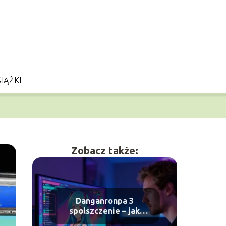
IĄŻKI
Zobacz także:
Danganronpa 3
spolszczenie – jak
zainstalować i gdzie