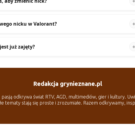
s, aby zmienić nick?
wego nicku w Valorant?
jest już zajęty?
Redakcja grynieznane.pl
pasją odkrywa świat RTV, AGD, multimediów, gier i kultury. Uwie
iłe tematy stają się proste i zrozumiałe. Razem odkrywamy, ins