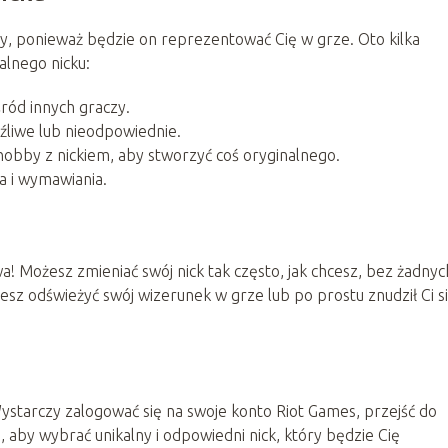
y, ponieważ będzie on reprezentować Cię w grze. Oto kilka
lnego nicku:
śród innych graczy.
źliwe lub nieodpowiednie.
hobby z nickiem, aby stworzyć coś oryginalnego.
ia i wymawiania.
a! Możesz zmieniać swój nick tak często, jak chcesz, bez żadnyc
hcesz odświeżyć swój wizerunek w grze lub po prostu znudził Ci s
ystarczy zalogować się na swoje konto Riot Games, przejść do
, aby wybrać unikalny i odpowiedni nick, który będzie Cię