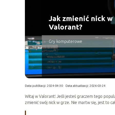
Jak zmienić nick w
Valorant?
Gry komputerowe
Data publikacji: 2024-04-30
Data aktualizacji: 2026-03-24
Witaj w Valorant! Jeśli jesteś graczem tego popu
zmienić swój nick w grze. Nie martw się, jest to c