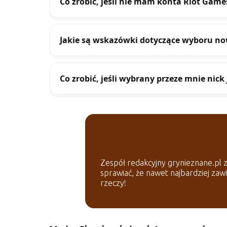
Co zrobić, jeśli nie mam konta Riot Game
Jakie są wskazówki dotyczące wyboru no
Co zrobić, jeśli wybrany przeze mnie nick 
Zespół redakcyjny grynieznane.pl z 
sprawiać, że nawet najbardziej zaw
rzeczy!