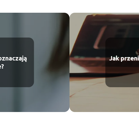
oznaczają
Jak przen
e?